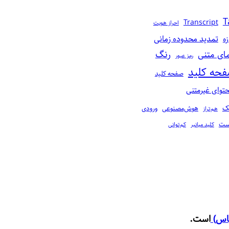
T
Transcript
احراز هویت
تمدید محدوده زمانی
زه
رنگ‌
مای متنی
رمز عبور
حه کلید
صفحه‌ کلید
توای غیرمتنی
نک
هوش‌مصنوعی
ورودی
هم‌تراز
ست
کلید میانبر‌
کم‌توانی
باس)
است.