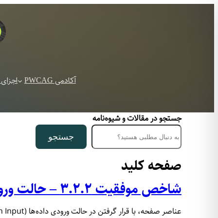
آکادمی PWCAG
اجزای 
جستجو در مقالات و شیوه‌نامه
جستجو
صفحه کلید
شاخص موفقیت ۳.۲.۲ – حالت ورودی
عناصر صفحه، با قرار گرفتن در حالت ورودی داده‌ها (On Input) نباید تغییر کنند.