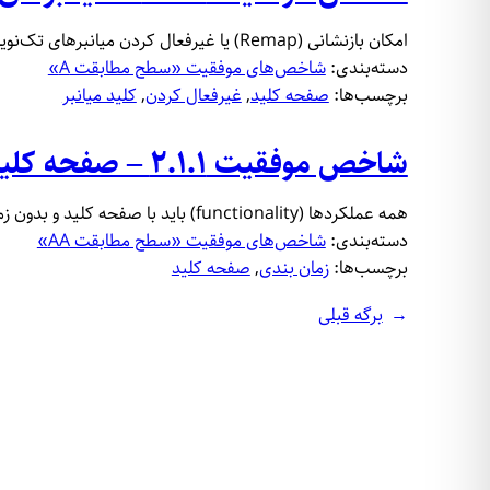
امکان باز‌نشانی (Remap) یا غیر‌فعال کردن میانبر‌های تک‌نویسه‌ای (Single-key character shortcuts) را در اختیار کاربران بگذارید.
دسته‌بندی:
شاخص‌‌های موفقیت «سطح مطابقت A»
برچسب‌ها:
صفحه کلید
, 
غیرفعال کردن
, 
کلید میانبر‌
شاخص موفقیت ​​۲.۱.۱ – صفحه کلید
همه عملکردها (functionality) باید با صفحه کلید و بدون زمان‌بندی مشخص قابل دسترسی باشند.
دسته‌بندی:
شاخص‌‌های موفقیت «سطح مطابقت AA»
برچسب‌ها:
زمان‌ بندی
, 
صفحه کلید
←
برگه قبلی