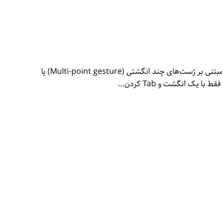
قانون «ژست‌ انگشت‌ها روی صفحات لمسی به عنوان نشان‌گر (Pointer Gestures)» ناظر بر این نکته است که باید برای حرکت‌های مبتنی بر ژست‌های چند انگشتی (Multi-point gesture) یا