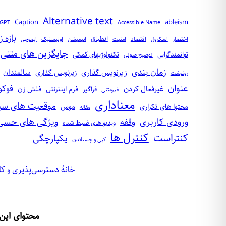
Alternative text
Caption
ableism
tGPT
Accessible Name
بازه ز
انطباق
اختصار
اسکرول
اقتصاد
امنیت‌
انیمیشن
اوتیستیک
ایموجی
جایگزین‌ های متنی
توانمندگرایی
تکنولوژیهای کمکی
توضیح صوتی
زمان‌ بندی
زیرنویس گذاری
سالمندان
زیر‌نویس‌ گذاری
رونوشت
عنوان
فوک
غیرفعال کردن
فرم اینترنتی
فلش‌ زن
فراگیر
غیرمتنی
معناداری
موقعیت‌ های س
محتوا‌ های تکراری
موس
مقاله
ورودی کاربری
ویژگی‌ های حسی
وقفه
ویدیو‌ های ضبط شده
کنترل‌ ها
کنتراست
یکپارچگی
کپی و چسباندن
خانهٔ دسترسی‌پذیری و کا
محتوای این