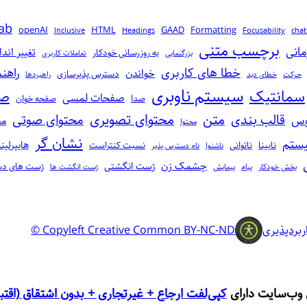
ab
openAI
HTML
GAAD
Formatting
Inclusive
Headings
Focusability
cha
برچسب متنی
مانی
تغییر اندا
به‌ روز‌رسانی خودکار
بزرگنمایی
تعاملات کاربری
خطا‌ های کاربری
راهن
خواندن
دسترس پذیرسازی
حرکت
خطای دید
راهبردها
سیستم ناوبری
سمانتیک
صف
صفحات لمسی
صدا
صفحه خوان
متن
محتوای تصویری
قالب‌ بندی
محتوای صوتی
وس
مح
محتوا
نشان‌ گر
یستم
هایپرلی
نابینا
ناتوانی
نسبت کنتراست
ناشنوا
نام‌ دسترس‌ پذیر
چشمک زن
ژست‌ انگشتی
ژست‌ های د
پخش خودکار
پیام
پیمایش
ژست‌ انگشت‌ ها
ربرد‌پذیری
Copyleft Creative Common BY-NC-ND ©
 وب‌سایت دارای
کپی‌لفت ارجاع + غیرتجاری + بدون اشتقاق (اقت