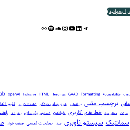
ا بخوانید)
تلگرام
لینکداین
یوتیوب
اینستاگرم
پیوند
ساوندکلاود
اسپاتیفای
ab
openAI
HTML
GAAD
Formatting
Inclusive
Headings
Focusability
cha
برچسب متنی
مانی
تغییر اندا
به‌ روز‌رسانی خودکار
بزرگنمایی
تعاملات کاربری
خطا‌ های کاربری
راهن
خواندن
دسترس پذیرسازی
حرکت
خطای دید
راهبردها
سیستم ناوبری
سمانتیک
صف
صفحات لمسی
صدا
صفحه خوان