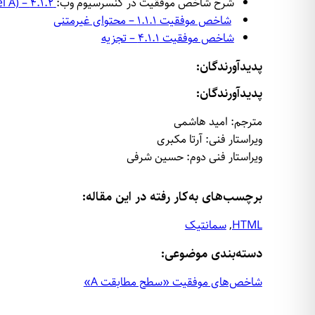
شرح شاخص موفقیت در کنسرسیوم وب:
4.1.2 – Name, Role, Value (Level A)
شاخص موفقیت ۱.۱.۱ – محتوای غیرمتنی
شاخص موفقیت ۴.۱.۱ – تجزیه
پدیدآورندگان:
پدیدآورندگان:
مترجم: امید هاشمی
ویراستار فنی: آرتا مکبری
ویراستار فنی دوم: حسین شرفی
برچس
ب‌های به‌کار رفته در این مقاله:
HTML
, 
سمانتیک
دسته‌بندی موضوعی:
شاخص‌‌های موفقیت «سطح مطابقت A»