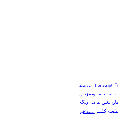
T
Transcript
احراز هویت
تمدید محدوده زمانی
زه
رنگ‌
مای متنی
رمز عبور
حه کلید
صفحه‌ کلید