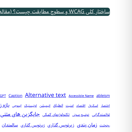
ساختار کلی W
CAG و سطوح مطابقت
چیست؟ (مقاله ر
Alternative text
Caption
ableism
tGPT
Accessible Name
بازه ز
انطباق
اختصار
اسکرول
اقتصاد
امنیت‌
انیمیشن
اوتیستیک
ایموجی
جایگزین‌ های متنی
توانمندگرایی
تکنولوژیهای کمکی
توضیح صوتی
زمان‌ بندی
زیرنویس گذاری
سالمندان
زیر‌نویس‌ گذاری
رونوشت