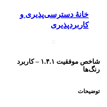
رفتن
به
خانهٔ دسترسی‌پذیری و
محتوا
کاربرد‌پذیری
شاخص موفقیت ۱.۴.۱ – کاربرد
رنگ‌ها
هیچ مفهومی را صرفاً از طریق رنگ به کاربران منتقل نکنید.
توضیحات
کاربران دارای آسیب بینایی، از جمله آن‌ها که توانایی تشخیص