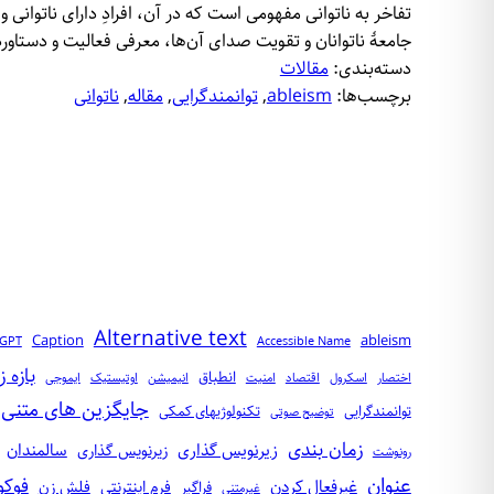
تفاخر به ناتوانی مفهومی است که در آن، افرادِ دارای ناتوانی و
جامعهٔ ناتوانان و تقویت صدای آن‌ها، معرفی فعالیت و دستاو
دسته‌بندی:
مقالات
برچسب‌ها:
ableism
, 
توانمندگرایی
, 
مقاله
, 
ناتوانی
Alternative text
Caption
ableism
tGPT
Accessible Name
بازه ز
انطباق
اختصار
اسکرول
اقتصاد
امنیت‌
انیمیشن
اوتیستیک
ایموجی
جایگزین‌ های متنی
توانمندگرایی
تکنولوژیهای کمکی
توضیح صوتی
زمان‌ بندی
زیرنویس گذاری
سالمندان
زیر‌نویس‌ گذاری
رونوشت
عنوان
فوک
غیرفعال کردن
فرم اینترنتی
فلش‌ زن
فراگیر
غیرمتنی