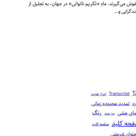
غوش می‌گیرند. ماهِ «تَکریم ناتوانی» در جهان، به تجلیل از
ندگرایی و…
T
Transcript
احراز هویت
تمدید محدوده زمانی
زه
رنگ‌
مای متنی
رمز عبور
حه کلید
صفحه‌ کلید
توای غیرمتنی