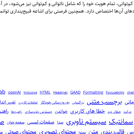
 کم‌توانی، تمام هویت خود را که شامل ناتوانی و کم‌توانی‌ نیز می‌شود، در آ
ردهای آن‌ها اختصاص دارد. همچنین فرصتی برای اشاعه قبیح‌پنداری توانم
ab
openAI
HTML
GAAD
Formatting
Inclusive
Headings
Focusability
cha
برچسب متنی
مانی
تغییر اندا
به‌ روز‌رسانی خودکار
بزرگنمایی
تعاملات کاربری
خطا‌ های کاربری
راهن
خواندن
دسترس پذیرسازی
حرکت
خطای دید
راهبردها
سیستم ناوبری
سمانتیک
صف
صفحات لمسی
صدا
صفحه خوان
متن
محتوای تصویری
قالب‌ بندی
محتوای صوتی
وس
مح
محتوا