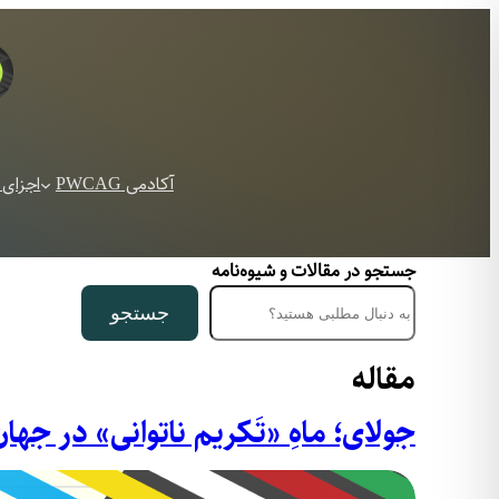
آکادمی PWCAG
اجزای 
جستجو در مقالات و شیوه‌نامه
جستجو
مقاله
جولای؛ ماهِ «تَکریم ناتوانی» در جهان، sabilitypride